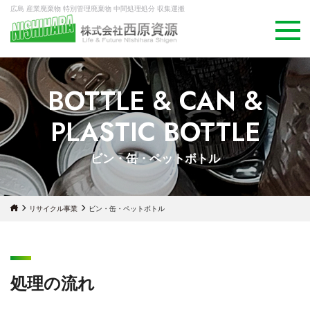
広島 産業廃棄物 特別管理廃棄物 中間処理処分 収集運搬
BOTTLE & CAN &
PLASTIC BOTTLE
ビン・缶・ペットボトル
リサイクル事業
ビン・缶・ペットボトル
処理の流れ